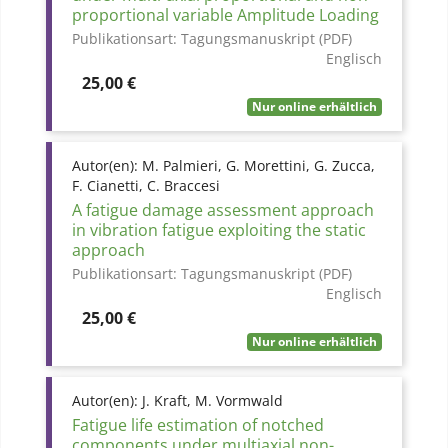
proportional variable Amplitude Loading
Publikationsart:
Tagungsmanuskript (PDF)
Englisch
Preis
25,00 €
Nur online erhältlich
Autor(en):
M. Palmieri, G. Morettini, G. Zucca,
F. Cianetti, C. Braccesi
A fatigue damage assessment approach
in vibration fatigue exploiting the static
approach
Publikationsart:
Tagungsmanuskript (PDF)
Englisch
Preis
25,00 €
Nur online erhältlich
Autor(en):
J. Kraft, M. Vormwald
Fatigue life estimation of notched
components under multiaxial non-