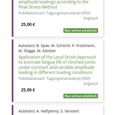
amplitude loadings according to the
Peak Stress Method
Publikationsart:
Tagungsmanuskript (PDF)
Englisch
Preis
25,00 €
Nur online erhältlich
Autor(en):
B. Spak, M. Schlicht, P. Froitzheim,
W. Flügge, M. Kästner
Application of the Local Strain Approach
to estimate fatigue life of clinched joints
under constant and variable amplitude
loading in different loading conditions
Publikationsart:
Tagungsmanuskript (PDF)
Englisch
Preis
25,00 €
Nur online erhältlich
Autor(en):
A. Halfpenny, S. Vervoort