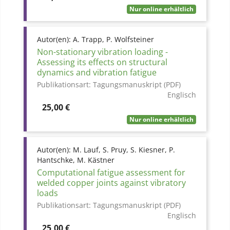
Nur online erhältlich
Autor(en):
A. Trapp, P. Wolfsteiner
Non-stationary vibration loading -
Assessing its effects on structural
dynamics and vibration fatigue
Publikationsart:
Tagungsmanuskript (PDF)
Englisch
Preis
25,00 €
Nur online erhältlich
Autor(en):
M. Lauf, S. Pruy, S. Kiesner, P.
Hantschke, M. Kästner
Computational fatigue assessment for
welded copper joints against vibratory
loads
Publikationsart:
Tagungsmanuskript (PDF)
Englisch
Preis
25,00 €