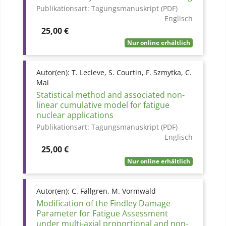
Publikationsart:
Tagungsmanuskript (PDF)
Englisch
Preis
25,00 €
Nur online erhältlich
Autor(en):
T. Lecleve, S. Courtin, F. Szmytka, C.
Mai
Statistical method and associated non-
linear cumulative model for fatigue
nuclear applications
Publikationsart:
Tagungsmanuskript (PDF)
Englisch
Preis
25,00 €
Nur online erhältlich
Autor(en):
C. Fällgren, M. Vormwald
Modification of the Findley Damage
Parameter for Fatigue Assessment
under multi-axial proportional and non-