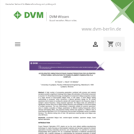
www.dvm-berlin.de
shopping_cart


(0)