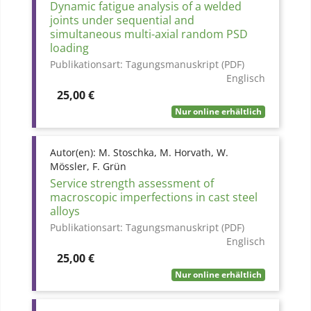
Dynamic fatigue analysis of a welded
joints under sequential and
simultaneous multi-axial random PSD
loading
Publikationsart:
Tagungsmanuskript (PDF)
Englisch
Preis
25,00 €
Nur online erhältlich
Autor(en):
M. Stoschka, M. Horvath, W.
Mössler, F. Grün
Service strength assessment of
macroscopic imperfections in cast steel
alloys
Publikationsart:
Tagungsmanuskript (PDF)
Englisch
Preis
25,00 €
Nur online erhältlich