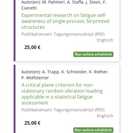
Autor(en):
M. Palmieri, A. Staffa, J. Slavic, F.
Cianetti
Experimental research on fatigue self-
awareness of single-process 3d-printed
structures
Publikationsart:
Tagungsmanuskript (PDF)
Englisch
Preis
25,00 €
Nur online erhältlich
Autor(en):
A. Trapp, K. Schneider, K. Rother,
P. Wolfsteiner
A critical plane criterion for non-
stationary random vibration loading
applicable in a statistical fatigue
assessment
Publikationsart:
Tagungsmanuskript (PDF)
Englisch
Preis
25,00 €
Nur online erhältlich