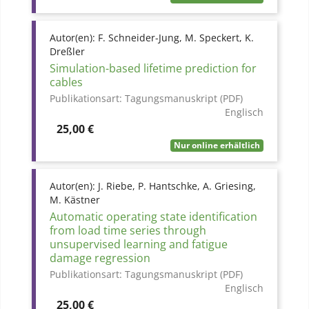
Autor(en):
F. Schneider-Jung, M. Speckert, K.
Dreßler
Simulation-based lifetime prediction for
cables
Publikationsart:
Tagungsmanuskript (PDF)
Englisch
Preis
25,00 €
Nur online erhältlich
Autor(en):
J. Riebe, P. Hantschke, A. Griesing,
M. Kästner
Automatic operating state identification
from load time series through
unsupervised learning and fatigue
damage regression
Publikationsart:
Tagungsmanuskript (PDF)
Englisch
Preis
25,00 €