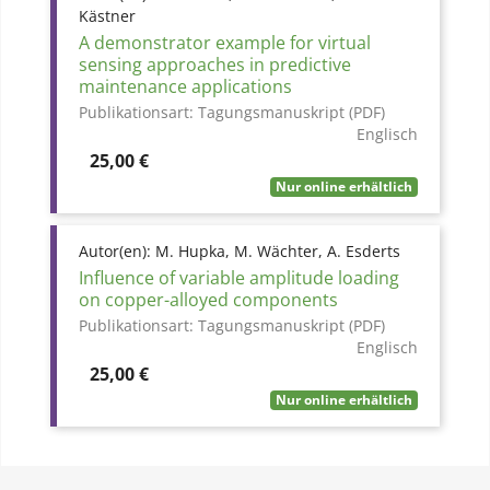
Kästner
A demonstrator example for virtual
sensing approaches in predictive
maintenance applications
Publikationsart:
Tagungsmanuskript (PDF)
Englisch
Preis
25,00 €
Nur online erhältlich
Autor(en):
M. Hupka, M. Wächter, A. Esderts
Influence of variable amplitude loading
on copper-alloyed components
Publikationsart:
Tagungsmanuskript (PDF)
Englisch
Preis
25,00 €
Nur online erhältlich