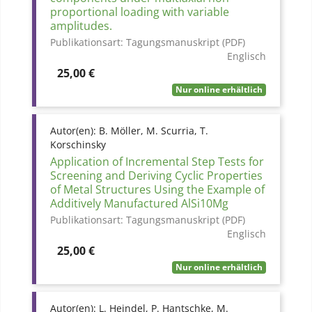
proportional loading with variable
amplitudes.
Publikationsart:
Tagungsmanuskript (PDF)
Englisch
Preis
25,00 €
Nur online erhältlich
Autor(en):
B. Möller, M. Scurria, T.
Korschinsky
Application of Incremental Step Tests for
Screening and Deriving Cyclic Properties
of Metal Structures Using the Example of
Additively Manufactured AlSi10Mg
Publikationsart:
Tagungsmanuskript (PDF)
Englisch
Preis
25,00 €
Nur online erhältlich
Autor(en):
L. Heindel, P. Hantschke, M.