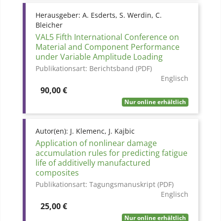
Herausgeber:
A. Esderts, S. Werdin, C.
Bleicher
VAL5 Fifth International Conference on
Material and Component Performance
under Variable Amplitude Loading
Publikationsart:
Berichtsband (PDF)
Englisch
Preis
90,00 €
Nur online erhältlich
Autor(en):
J. Klemenc, J. Kajbic
Application of nonlinear damage
accumulation rules for predicting fatigue
life of additivelly manufactured
composites
Publikationsart:
Tagungsmanuskript (PDF)
Englisch
Preis
25,00 €
Nur online erhältlich