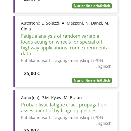
Nur online erhältlich
Autor(en):
L. Solazzi, A. Mazzoni, N. Danzi, M.
Cima
Fatigue analysis of random variable
loads acting on wheels for special off-
highway applications from experimental
data
Publikationsart:
Tagungsmanuskript (PDF)
Englisch
Preis
25,00 €
Nur online erhältlich
Autor(en):
P.M. Kyaw, M. Braun
Probabilistic fatigue crack propagation
assessment of hydrogen pipelines
Publikationsart:
Tagungsmanuskript (PDF)
Englisch
Preis
25,00 €