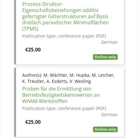
Prozess-Struktur-
Eigenschaftsbeziehungen additiv
gefertigter Gitterstrukturen auf Basis
dreifach periodischer Minimalflächen
(TPMS)
Publication type:
conference paper (PDF)
German
Price
€25.00
Online only
Author(s):
M. Wächter, M. Hupka, M. Leicher,
K. Treutler, A. Esderts, V. Wesling
Proben für die Ermittlung von
Betriebsfestigkeitskennwerten an
WAAM-Werkstoffen
Publication type:
conference paper (PDF)
German
Price
€25.00
Online only