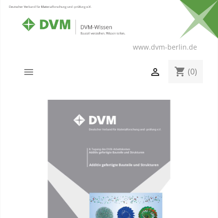
www.dvm-berlin.de
shopping_cart


(0)