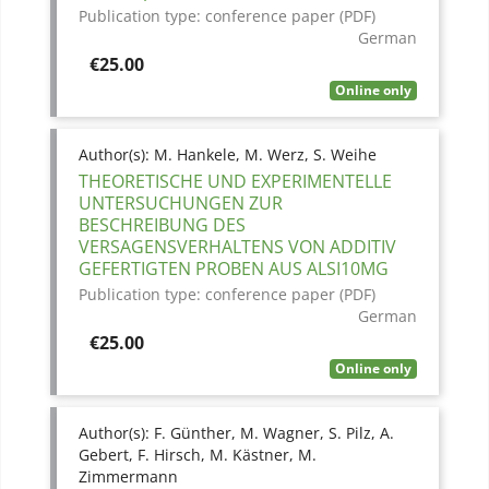
Publication type:
conference paper (PDF)
German
Price
€25.00
Online only
Author(s):
M. Hankele, M. Werz, S. Weihe
THEORETISCHE UND EXPERIMENTELLE
UNTERSUCHUNGEN ZUR
BESCHREIBUNG DES
VERSAGENSVERHALTENS VON ADDITIV
GEFERTIGTEN PROBEN AUS ALSI10MG
Publication type:
conference paper (PDF)
German
Price
€25.00
Online only
Author(s):
F. Günther, M. Wagner, S. Pilz, A.
Gebert, F. Hirsch, M. Kästner, M.
Zimmermann