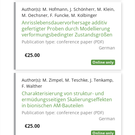
Author(s):
M. Hofmann, J. Schönherr, M. Klein,
M. Oechsner, F. Funcke, M. Kolbinger
Anrisslebensdauervorhersage additiv
gefertigter Proben durch Modellierung
verformungsbedingter Zustandsgrößen
Publication type:
conference paper (PDF)
German
Price
€25.00
Online only
Author(s):
M. Zimpel, M. Teschke, J. Tenkamp,
F. Walther
Charakterisierung von struktur- und
ermüdungsseitigen Skalierungseffekten
in bionischen AM-Bauteilen
Publication type:
conference paper (PDF)
German
Price
€25.00
Online only