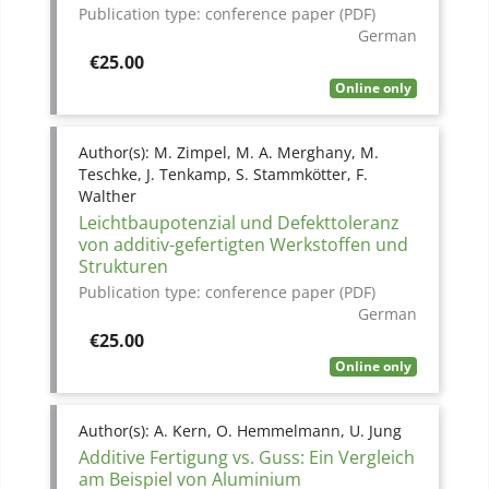
Publication type:
conference paper (PDF)
German
Price
€25.00
Online only
Author(s):
M. Zimpel, M. A. Merghany, M.
Teschke, J. Tenkamp, S. Stammkötter, F.
Walther
Leichtbaupotenzial und Defekttoleranz
von additiv-gefertigten Werkstoffen und
Strukturen
Publication type:
conference paper (PDF)
German
Price
€25.00
Online only
Author(s):
A. Kern, O. Hemmelmann, U. Jung
Additive Fertigung vs. Guss: Ein Vergleich
am Beispiel von Aluminium