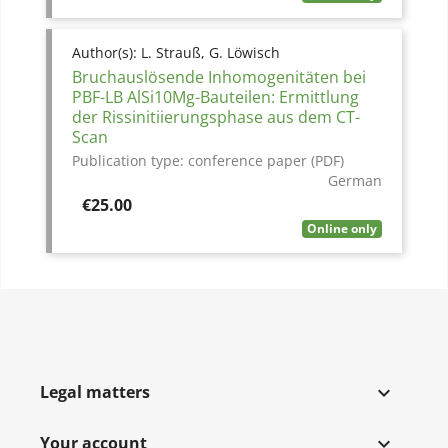
Author(s):
L. Strauß, G. Löwisch
Bruchauslösende Inhomogenitäten bei
PBF-LB AlSi10Mg-Bauteilen: Ermittlung
der Rissinitiierungsphase aus dem CT-
Scan
Publication type:
conference paper (PDF)
German
Price
€25.00
Online only
Legal matters

Your account
