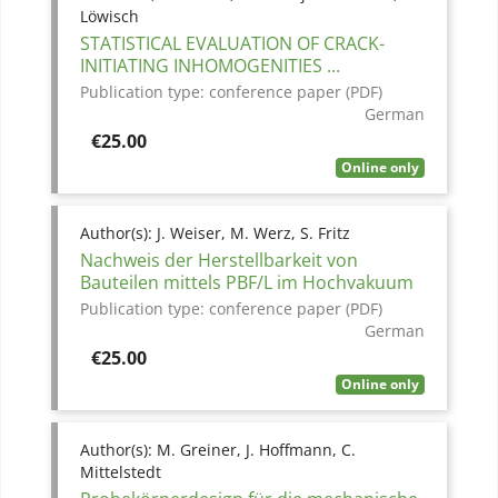
Löwisch
STATISTICAL EVALUATION OF CRACK-
INITIATING INHOMOGENITIES ...
Publication type:
conference paper (PDF)
German
Price
€25.00
Online only
Author(s):
J. Weiser, M. Werz, S. Fritz
Nachweis der Herstellbarkeit von
Bauteilen mittels PBF/L im Hochvakuum
Publication type:
conference paper (PDF)
German
Price
€25.00
Online only
Author(s):
M. Greiner, J. Hoffmann, C.
Mittelstedt