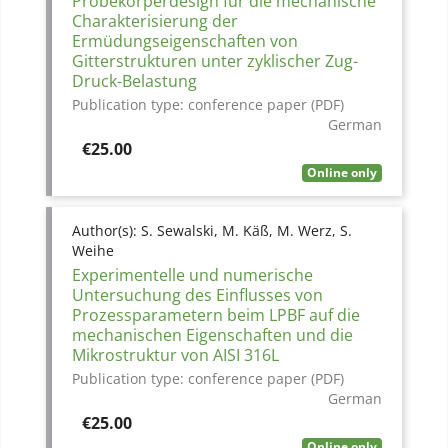
Probekörperdesign für die mechanische
Charakterisierung der
Ermüdungseigenschaften von
Gitterstrukturen unter zyklischer Zug-
Druck-Belastung
Publication type:
conference paper (PDF)
German
Price
€25.00
Online only
Author(s):
S. Sewalski, M. Käß, M. Werz, S.
Weihe
Experimentelle und numerische
Untersuchung des Einflusses von
Prozessparametern beim LPBF auf die
mechanischen Eigenschaften und die
Mikrostruktur von AISI 316L
Publication type:
conference paper (PDF)
German
Price
€25.00
Online only