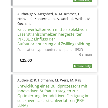
Author(s):
S. Megahed, K. M. Krämer, C.
Heinze, C. Kontermann, A. Udoh, S. Weihe, M.
Oechsner
Kriechverhalten von mittels Selektiven
Laserstrahlschmelzen hergestellten
IN738LC: Einfluss der
Aufbauorientierung auf Zwillingsbildung
Publication type:
conference paper (PDF)
German
Price
€25.00
Online only
Author(s):
R. Hofmann, M. Werz, M. Käß
Entwicklung eines Buildprozessors mit
innovativen Aufbaustrategien zur
Optimierung der additiven Fertigung im
selektiven Laserstrahlverfahren (PBF-
LB\M)