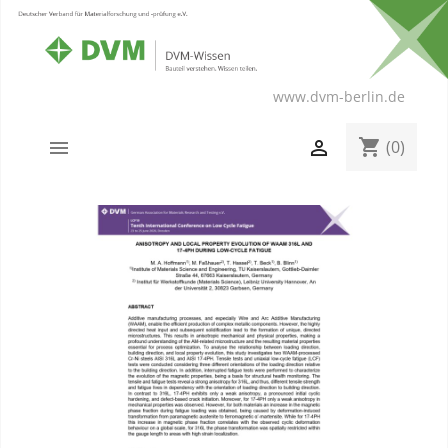
www.dvm-berlin.de
shopping_cart


(0)