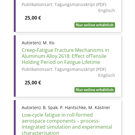
Publikationsart:
Tagungsmanuskript (PDF)
Englisch
Preis
25,00 €
Nur online erhältlich
Autor(en):
M. Ito
Creep-Fatigue Fracture Mechanisms in
Aluminum Alloy 2618: Effect ofTensile
Holding Period on Fatigue Lifetime
Publikationsart:
Tagungsmanuskript (PDF)
Englisch
Preis
25,00 €
Nur online erhältlich
Autor(en):
B. Spak, P. Hantschke, M. Kästner
Low-cycle fatigue in roll-formed
aerospace components – process-
integrated simulation and experimental
characterisation