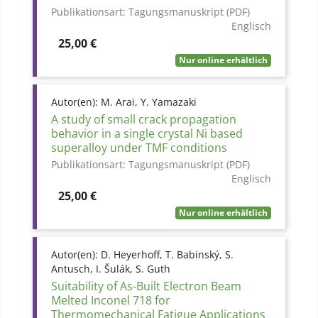
Publikationsart:
Tagungsmanuskript (PDF)
Englisch
Preis
25,00 €
Nur online erhältlich
Autor(en):
M. Arai, Y. Yamazaki
A study of small crack propagation
behavior in a single crystal Ni based
superalloy under TMF conditions
Publikationsart:
Tagungsmanuskript (PDF)
Englisch
Preis
25,00 €
Nur online erhältlich
Autor(en):
D. Heyerhoff, T. Babinský, S.
Antusch, I. Šulák, S. Guth
Suitability of As-Built Electron Beam
Melted Inconel 718 for
Thermomechanical Fatigue Applications