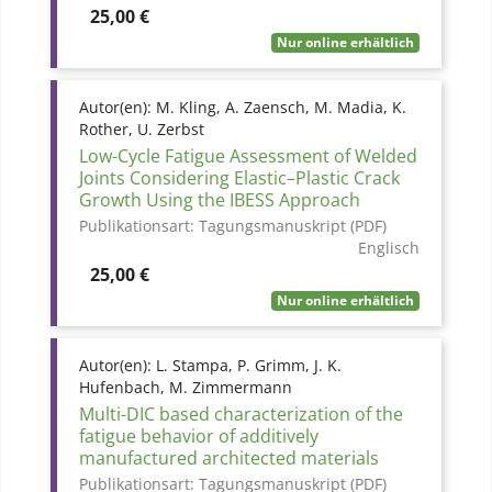
Preis
25,00 €
Nur online erhältlich
Autor(en):
M. Kling, A. Zaensch, M. Madia, K.
Rother, U. Zerbst
Low-Cycle Fatigue Assessment of Welded
Joints Considering Elastic–Plastic Crack
Growth Using the IBESS Approach
Publikationsart:
Tagungsmanuskript (PDF)
Englisch
Preis
25,00 €
Nur online erhältlich
Autor(en):
L. Stampa, P. Grimm, J. K.
Hufenbach, M. Zimmermann
Multi-DIC based characterization of the
fatigue behavior of additively
manufactured architected materials
Publikationsart:
Tagungsmanuskript (PDF)