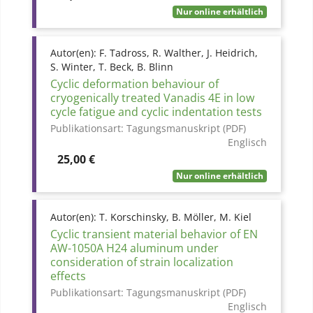
Nur online erhältlich
Autor(en):
F. Tadross, R. Walther, J. Heidrich,
S. Winter, T. Beck, B. Blinn
Cyclic deformation behaviour of
cryogenically treated Vanadis 4E in low
cycle fatigue and cyclic indentation tests
Publikationsart:
Tagungsmanuskript (PDF)
Englisch
Preis
25,00 €
Nur online erhältlich
Autor(en):
T. Korschinsky, B. Möller, M. Kiel
Cyclic transient material behavior of EN
AW-1050A H24 aluminum under
consideration of strain localization
effects
Publikationsart:
Tagungsmanuskript (PDF)
Englisch