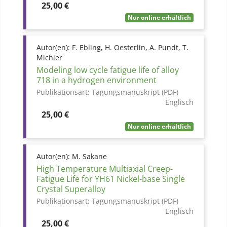
Preis
25,00 €
Nur online erhältlich
Autor(en):
F. Ebling, H. Oesterlin, A. Pundt, T.
Michler
Modeling low cycle fatigue life of alloy
718 in a hydrogen environment
Publikationsart:
Tagungsmanuskript (PDF)
Englisch
Preis
25,00 €
Nur online erhältlich
Autor(en):
M. Sakane
High Temperature Multiaxial Creep-
Fatigue Life for YH61 Nickel-base Single
Crystal Superalloy
Publikationsart:
Tagungsmanuskript (PDF)
Englisch
Preis
25,00 €