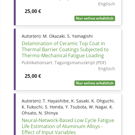
Englisch
Preis
25,00 €
Nur online erhältlich
Autor(en):
M. Okazaki, S. Yamagishi
Delamination of Ceramic Top Coat in
Thermal Barrier Coatings Subjected to
Thermo-Mechanical Fatigue Loading
Publikationsart:
Tagungsmanuskript (PDF)
Englisch
Preis
25,00 €
Nur online erhältlich
Autor(en):
T. Hayashibe, K. Sasaki, K. Ohguchi,
K. Fukuchi, S. Honda, Y. Tsubota, W. Nagai, K.
Ohsato, N. Shinya
Neural-Network-Based Low Cycle Fatigue
Life Estimation of Aluminum Alloys -
Effect of Input Variables