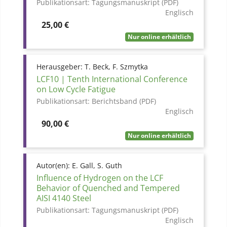
Publikationsart:
Tagungsmanuskript (PDF)
Englisch
Preis
25,00 €
Nur online erhältlich
Herausgeber:
T. Beck, F. Szmytka
LCF10 | Tenth International Conference
on Low Cycle Fatigue
Publikationsart:
Berichtsband (PDF)
Englisch
Preis
90,00 €
Nur online erhältlich
Autor(en):
E. Gall, S. Guth
Influence of Hydrogen on the LCF
Behavior of Quenched and Tempered
AISI 4140 Steel
Publikationsart:
Tagungsmanuskript (PDF)
Englisch