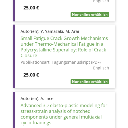
Englisch
Preis
25,00 €
Nur online erhältlich
Autor(en):
Y. Yamazaki, M. Arai
Small Fatigue Crack Growth Mechanisms
under Thermo-Mechanical Fatigue in a
Polycrystalline Superalloy: Role of Crack
Closure
Publikationsart:
Tagungsmanuskript (PDF)
Englisch
Preis
25,00 €
Nur online erhältlich
Autor(en):
A. Ince
Advanced 3D elasto-plastic modeling for
stress-strain analysis of notched
components under general multiaxial
cyclic loadings