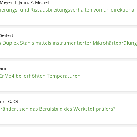
 Meyer, I. Jahn, P. Michel
rungs- und Rissausbreitungsverhalten von unidirektional gl
Seifert
es Duplex-Stahls mittels instrumentierter Mikrohärteprüfun
mann
2CrMo4 bei erhöhten Temperaturen
nn, G. Ott
erändert sich das Berufsbild des Werkstoffprüfers?