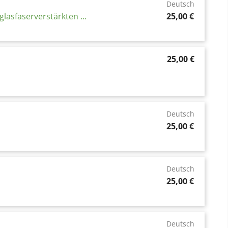
Deutsch
Preis
asfaserverstärkten ...
25,00 €
Preis
25,00 €
g
Deutsch
Preis
25,00 €
Deutsch
Preis
25,00 €
Deutsch