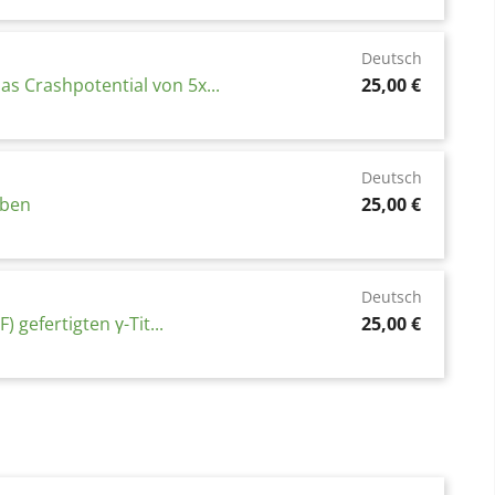
Deutsch
Preis
 Crashpotential von 5x...
25,00 €
Deutsch
Preis
oben
25,00 €
Deutsch
Preis
gefertigten γ-Tit...
25,00 €