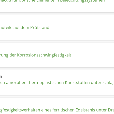
ylactid für optische Elemente in Beleuchtungssystemen
auteile auf dem Prüfstand
rung der Korrosionsschwingfestigkeit
nn
 amorphen thermoplastischen Kunststoffen unter schlagart
festigkeitsverhalten eines ferritischen Edelstahls unter D