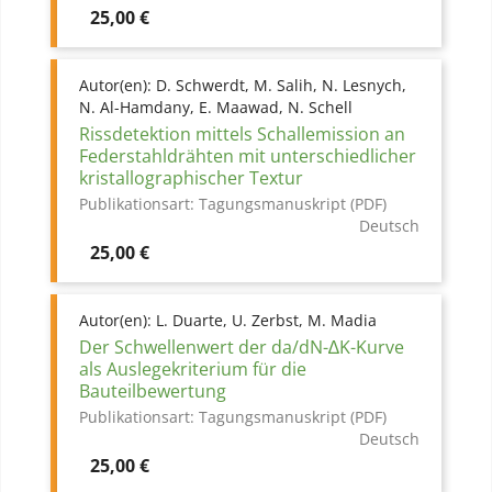
Preis
25,00 €
Autor(en):
D. Schwerdt, M. Salih, N. Lesnych,
N. Al-Hamdany, E. Maawad, N. Schell
Rissdetektion mittels Schallemission an
Federstahldrähten mit unterschiedlicher
kristallographischer Textur
Publikationsart:
Tagungsmanuskript (PDF)
Deutsch
Preis
25,00 €
Autor(en):
L. Duarte, U. Zerbst, M. Madia
Der Schwellenwert der da/dN-∆K-Kurve
als Auslegekriterium für die
Bauteilbewertung
Publikationsart:
Tagungsmanuskript (PDF)
Deutsch
Preis
25,00 €