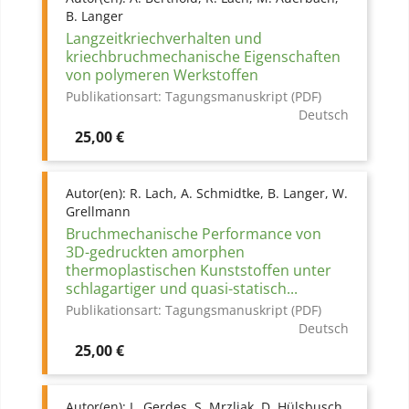
B. Langer
Langzeitkriechverhalten und
kriechbruchmechanische Eigenschaften
von polymeren Werkstoffen
Publikationsart:
Tagungsmanuskript (PDF)
Deutsch
Preis
25,00 €
Autor(en):
R. Lach, A. Schmidtke, B. Langer, W.
Grellmann
Bruchmechanische Performance von
3D-gedruckten amorphen
thermoplastischen Kunststoffen unter
schlagartiger und quasi-statisch...
Publikationsart:
Tagungsmanuskript (PDF)
Deutsch
Preis
25,00 €
Autor(en):
L. Gerdes, S. Mrzljak, D. Hülsbusch,