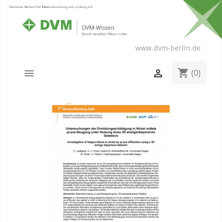
www.dvm-berlin.de
shopping_cart


(0)