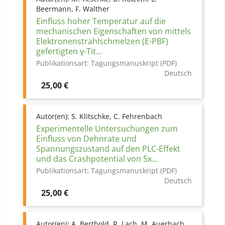
Beermann, F. Walther
Einfluss hoher Temperatur auf die
mechanischen Eigenschaften von mittels
Elektronenstrahlschmelzen (E-PBF)
gefertigten γ-Tit...
Publikationsart:
Tagungsmanuskript (PDF)
Deutsch
Preis
25,00 €
Autor(en):
S. Klitschke, C. Fehrenbach
Experimentelle Untersuchungen zum
Einfluss von Dehnrate und
Spannungszustand auf den PLC-Effekt
und das Crashpotential von 5x...
Publikationsart:
Tagungsmanuskript (PDF)
Deutsch
Preis
25,00 €
Autor(en):
A. Berthold, R. Lach, M. Auerbach,