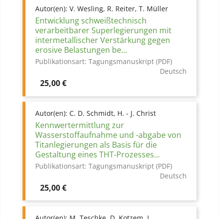
Autor(en):
V. Wesling, R. Reiter, T. Müller
Entwicklung schweißtechnisch
verarbeitbarer Superlegierungen mit
intermetallischer Verstärkung gegen
erosive Belastungen be...
Publikationsart:
Tagungsmanuskript (PDF)
Deutsch
Preis
25,00 €
Autor(en):
C. D. Schmidt, H. - J. Christ
Kennwertermittlung zur
Wasserstoffaufnahme und -abgabe von
Titanlegierungen als Basis für die
Gestaltung eines THT-Prozesses...
Publikationsart:
Tagungsmanuskript (PDF)
Deutsch
Preis
25,00 €
Autor(en):
M. Teschke, D. Kotzem, L.