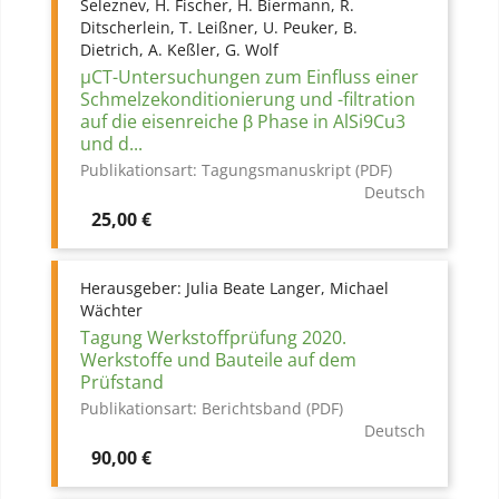
Seleznev, H. Fischer, H. Biermann, R.
Ditscherlein, T. Leißner, U. Peuker, B.
Dietrich, A. Keßler, G. Wolf
µCT-Untersuchungen zum Einfluss einer
Schmelzekonditionierung und -filtration
auf die eisenreiche β Phase in AlSi9Cu3
und d...
Publikationsart:
Tagungsmanuskript (PDF)
Deutsch
Preis
25,00 €
Herausgeber:
Julia Beate Langer, Michael
Wächter
Tagung Werkstoffprüfung 2020.
Werkstoffe und Bauteile auf dem
Prüfstand
Publikationsart:
Berichtsband (PDF)
Deutsch
Preis
90,00 €