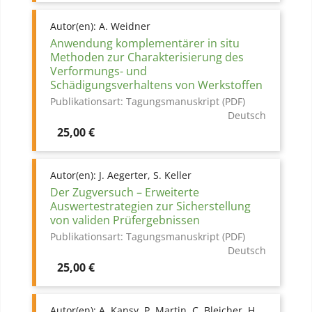
Autor(en):
A. Weidner
Anwendung komplementärer in situ
Methoden zur Charakterisierung des
Verformungs- und
Schädigungsverhaltens von Werkstoffen
Publikationsart:
Tagungsmanuskript (PDF)
Deutsch
Preis
25,00 €
Autor(en):
J. Aegerter, S. Keller
Der Zugversuch – Erweiterte
Auswertestrategien zur Sicherstellung
von validen Prüfergebnissen
Publikationsart:
Tagungsmanuskript (PDF)
Deutsch
Preis
25,00 €
Autor(en):
A. Kansy, P. Martin, C. Bleicher, H.