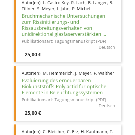
Autor(en):
L. Castro Key, R. Lach, B. Langer, B.
Tillner, S. Meyer, I. Jahn, P. Michel
Bruchmechanische Untersuchungen
zum Rissinitiierungs- und
Rissausbreitungsverhalten von
unidirektional glasfaserverstärkten ...
Publikationsart:
Tagungsmanuskript (PDF)
Deutsch
Preis
25,00 €
Autor(en):
M. Hemmerich, J. Meyer, F. Walther
Evaluierung des erneuerbaren
Biokunststoffs Polylactid für optische
Elemente in Beleuchtungssystemen
Publikationsart:
Tagungsmanuskript (PDF)
Deutsch
Preis
25,00 €
Autor(en):
C. Bleicher, C. Erz, H. Kaufmann, T.