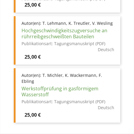
Preis
25,00 €
Autor(en):
T. Lehmann, K. Treutler, V. Wesling
Hochgeschwindigkeitszugversuche an
rührreibgeschweißten Bauteilen
Publikationsart:
Tagungsmanuskript (PDF)
Deutsch
Preis
25,00 €
Autor(en):
T. Michler, K. Wackermann, F.
Ebling
Werkstoffprüfung in gasförmigem
Wasserstoff
Publikationsart:
Tagungsmanuskript (PDF)
Deutsch
Preis
25,00 €