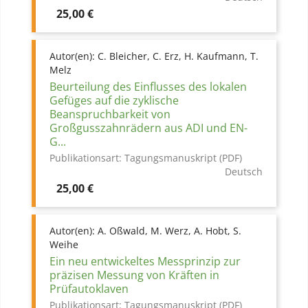
Preis
25,00 €
Autor(en):
C. Bleicher, C. Erz, H. Kaufmann, T.
Melz
Beurteilung des Einflusses des lokalen
Gefüges auf die zyklische
Beanspruchbarkeit von
Großgusszahnrädern aus ADI und EN-
G...
Publikationsart:
Tagungsmanuskript (PDF)
Deutsch
Preis
25,00 €
Autor(en):
A. Oßwald, M. Werz, A. Hobt, S.
Weihe
Ein neu entwickeltes Messprinzip zur
präzisen Messung von Kräften in
Prüfautoklaven
Publikationsart:
Tagungsmanuskript (PDF)