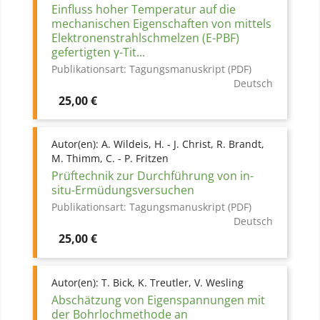
Einfluss hoher Temperatur auf die
mechanischen Eigenschaften von mittels
Elektronenstrahlschmelzen (E-PBF)
gefertigten γ-Tit...
Publikationsart:
Tagungsmanuskript (PDF)
Deutsch
Preis
25,00 €
Autor(en):
A. Wildeis, H. - J. Christ, R. Brandt,
M. Thimm, C. - P. Fritzen
Prüftechnik zur Durchführung von in-
situ-Ermüdungsversuchen
Publikationsart:
Tagungsmanuskript (PDF)
Deutsch
Preis
25,00 €
Autor(en):
T. Bick, K. Treutler, V. Wesling
Abschätzung von Eigenspannungen mit
der Bohrlochmethode an