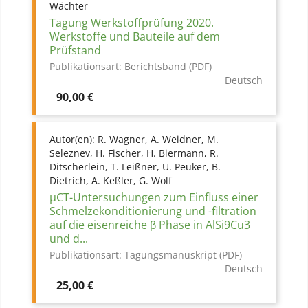
Wächter
Tagung Werkstoffprüfung 2020.
Werkstoffe und Bauteile auf dem
Prüfstand
Publikationsart:
Berichtsband (PDF)
Deutsch
Preis
90,00 €
Autor(en):
R. Wagner, A. Weidner, M.
Seleznev, H. Fischer, H. Biermann, R.
Ditscherlein, T. Leißner, U. Peuker, B.
Dietrich, A. Keßler, G. Wolf
µCT-Untersuchungen zum Einfluss einer
Schmelzekonditionierung und -filtration
auf die eisenreiche β Phase in AlSi9Cu3
und d...
Publikationsart:
Tagungsmanuskript (PDF)
Deutsch
Preis
25,00 €