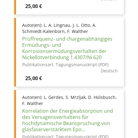
Preis
25,00 €
Autor(en):
L. A. Lingnau, J. L. Otto, A.
Schmiedt-Kalenborn, F. Walther
Prüffrequenz- und chargenabhängiges
Ermüdungs- und
Korrosionsermüdungsverhalten der
Nickellötverbindung 1.4307/Ni 620
Publikationsart:
Tagungsmanuskript (PDF)
Deutsch
Preis
25,00 €
Autor(en):
L. Gerdes, S. Mrzljak, D. Hülsbusch,
F. Walther
Korrelation der Energieabsorption und
des Versagensverhaltens für
hochdynamische Beanspruchung von
glasfaserverstärktem Epo...
Publikationsart:
Tagungsmanuskript (PDF)