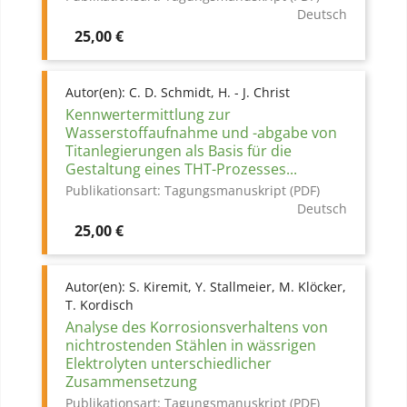
Deutsch
Preis
25,00 €
Autor(en):
C. D. Schmidt, H. - J. Christ
Kennwertermittlung zur
Wasserstoffaufnahme und -abgabe von
Titanlegierungen als Basis für die
Gestaltung eines THT-Prozesses...
Publikationsart:
Tagungsmanuskript (PDF)
Deutsch
Preis
25,00 €
Autor(en):
S. Kiremit, Y. Stallmeier, M. Klöcker,
T. Kordisch
Analyse des Korrosionsverhaltens von
nichtrostenden Stählen in wässrigen
Elektrolyten unterschiedlicher
Zusammensetzung
Publikationsart:
Tagungsmanuskript (PDF)