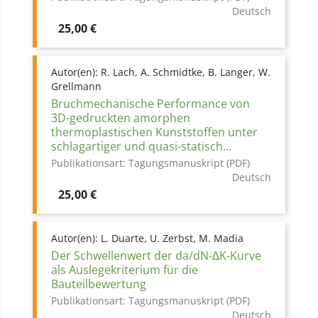
Deutsch
Preis
25,00 €
Autor(en):
R. Lach, A. Schmidtke, B. Langer, W.
Grellmann
Bruchmechanische Performance von
3D-gedruckten amorphen
thermoplastischen Kunststoffen unter
schlagartiger und quasi-statisch...
Publikationsart:
Tagungsmanuskript (PDF)
Deutsch
Preis
25,00 €
Autor(en):
L. Duarte, U. Zerbst, M. Madia
Der Schwellenwert der da/dN-∆K-Kurve
als Auslegekriterium für die
Bauteilbewertung
Publikationsart:
Tagungsmanuskript (PDF)
Deutsch