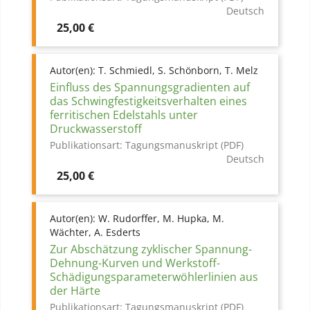
Deutsch
Preis
25,00 €
Autor(en):
T. Schmiedl, S. Schönborn, T. Melz
Einfluss des Spannungsgradienten auf
das Schwingfestigkeitsverhalten eines
ferritischen Edelstahls unter
Druckwasserstoff
Publikationsart:
Tagungsmanuskript (PDF)
Deutsch
Preis
25,00 €
Autor(en):
W. Rudorffer, M. Hupka, M.
Wächter, A. Esderts
Zur Abschätzung zyklischer Spannung-
Dehnung-Kurven und Werkstoff-
Schädigungsparameterwöhlerlinien aus
der Härte
Publikationsart:
Tagungsmanuskript (PDF)