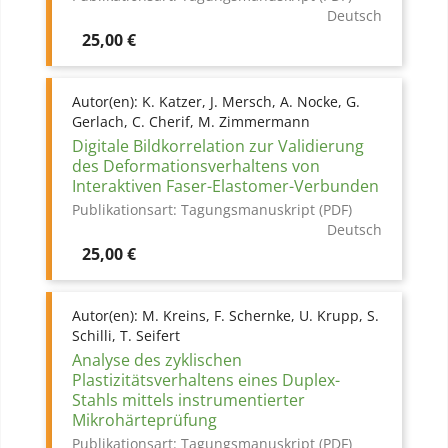
Deutsch
Preis
25,00 €
Autor(en):
K. Katzer, J. Mersch, A. Nocke, G.
Gerlach, C. Cherif, M. Zimmermann
Digitale Bildkorrelation zur Validierung
des Deformationsverhaltens von
Interaktiven Faser-Elastomer-Verbunden
Publikationsart:
Tagungsmanuskript (PDF)
Deutsch
Preis
25,00 €
Autor(en):
M. Kreins, F. Schernke, U. Krupp, S.
Schilli, T. Seifert
Analyse des zyklischen
Plastizitätsverhaltens eines Duplex-
Stahls mittels instrumentierter
Mikrohärteprüfung
Publikationsart:
Tagungsmanuskript (PDF)