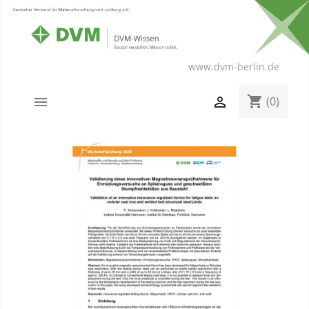
www.dvm-berlin.de
shopping_cart


(0)