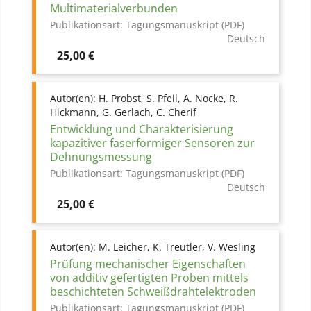
Multimaterialverbunden
Publikationsart:
Tagungsmanuskript (PDF)
Deutsch
Preis
25,00 €
Autor(en):
H. Probst, S. Pfeil, A. Nocke, R.
Hickmann, G. Gerlach, C. Cherif
Entwicklung und Charakterisierung
kapazitiver faserförmiger Sensoren zur
Dehnungsmessung
Publikationsart:
Tagungsmanuskript (PDF)
Deutsch
Preis
25,00 €
Autor(en):
M. Leicher, K. Treutler, V. Wesling
Prüfung mechanischer Eigenschaften
von additiv gefertigten Proben mittels
beschichteten Schweißdrahtelektroden
Publikationsart:
Tagungsmanuskript (PDF)